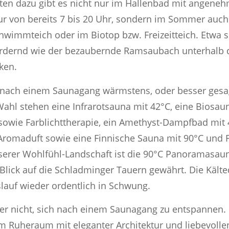
ten dazu gibt es nicht nur im Hallenbad mit angene
r von bereits 7 bis 20 Uhr, sondern im Sommer auch
hwimmteich oder im Biotop bzw. Freizeitteich. Etwa 
rdernd wie der bezaubernde Ramsaubach unterhalb de
ken.
 nach einem Saunagang wärmstens, oder besser gesag
ahl stehen eine Infrarotsauna mit 42°C, eine Biosau
sowie Farblichttherapie, ein Amethyst-Dampfbad mit
Aromaduft sowie eine Finnische Sauna mit 90°C und F
serer Wohlfühl-Landschaft ist die 90°C Panoramasaun
 Blick auf die Schladminger Tauern gewährt. Die Käl
slauf wieder ordentlich in Schwung.
ber nicht, sich nach einem Saunagang zu entspannen
m Ruheraum mit eleganter Architektur und liebevollen