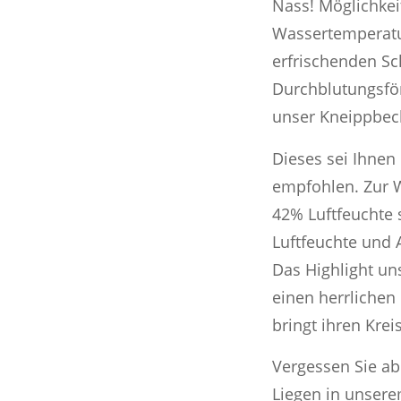
Nass! Möglichkei
Wassertemperatu
erfrischenden Sc
Durchblutungsfö
unser Kneippbec
Dieses sei Ihnen
empfohlen. Zur W
42% Luftfeuchte 
Luftfeuchte und 
Das Highlight un
einen herrlichen
bringt ihren Krei
Vergessen Sie a
Liegen in unsere