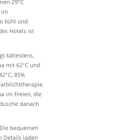
hmen 29°C
 im
so kühl und
s Hotels ist
t kältestens,
na mit 62°C und
 42°C, 85%
arblichttherapie.
a im Freien, die
tedusche danach
. Die bequemen
 Details laden